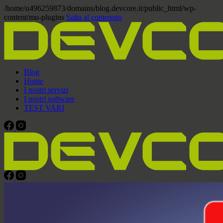
/home/u496259873/domains/blog.devcore.it/public_html/wp-
content/mu-plugins
Salta al contenuto
Blog
Home
I nostri servizi
I nostri software
TEST VARI