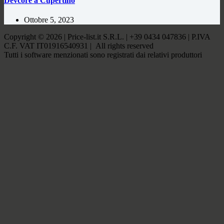
Devcore a Cupertino
Ottobre 5, 2023
Copyright © 2026 | Price-list.it S.R.L. | +39 0434 047836 | P.IVA
C.F. VAT IT01916540931 | All rights reserved
Tutti i software menzionati sono registrati dai relativi produttori