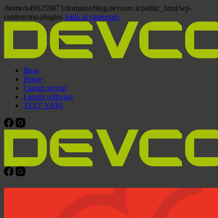
/home/u496259873/domains/blog.devcore.it/public_html/wp-
content/mu-plugins
Salta al contenuto
Blog
Home
I nostri servizi
I nostri software
TEST VARI