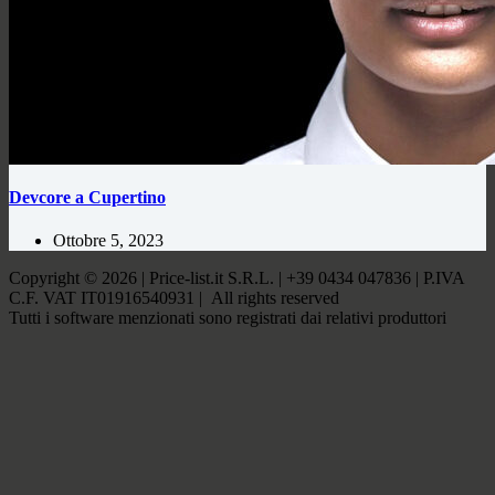
Devcore a Cupertino
Ottobre 5, 2023
Copyright © 2026 | Price-list.it S.R.L. | +39 0434 047836 | P.IVA
C.F. VAT IT01916540931 | All rights reserved
Tutti i software menzionati sono registrati dai relativi produttori