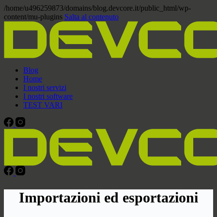
/home/u496259873/domains/blog.devcore.it/public_html/wp-
content/mu-plugins
Salta al contenuto
Blog
Home
I nostri servizi
I nostri software
TEST VARI
Importazioni ed esportazioni