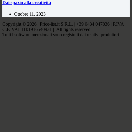
Dai spazio alla creatività
Ottobre 11, 2023
Copyright © 2026 | Price-list.it S.R.L. | +39 0434 047836 | P.IVA
C.F. VAT IT01916540931 | All rights reserved
Tutti i software menzionati sono registrati dai relativi produttori