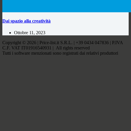
Dai spazio alla creatività
Ottobre 11, 2023
Copyright © 2026 | Price-list.it S.R.L. | +39 0434 047836 | P.IVA
C.F. VAT IT01916540931 | All rights reserved
Tutti i software menzionati sono registrati dai relativi produttori