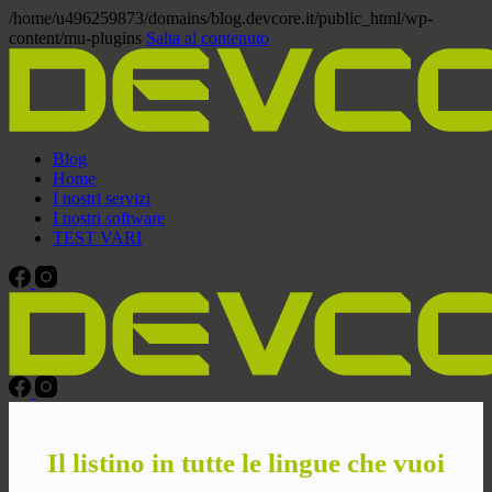
/home/u496259873/domains/blog.devcore.it/public_html/wp-
content/mu-plugins
Salta al contenuto
Blog
Home
I nostri servizi
I nostri software
TEST VARI
Il listino in tutte le lingue che vuoi