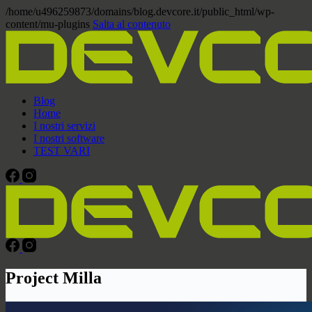
/home/u496259873/domains/blog.devcore.it/public_html/wp-
content/mu-plugins
Salta al contenuto
Blog
Home
I nostri servizi
I nostri software
TEST VARI
Project Milla