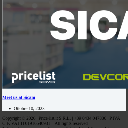
Meet us at Sicam
Ottobre 10, 2023
Copyright © 2026 | Price-list.it S.R.L. | +39 0434 047836 | P.IVA
C.F. VAT IT01916540931 | All rights reserved