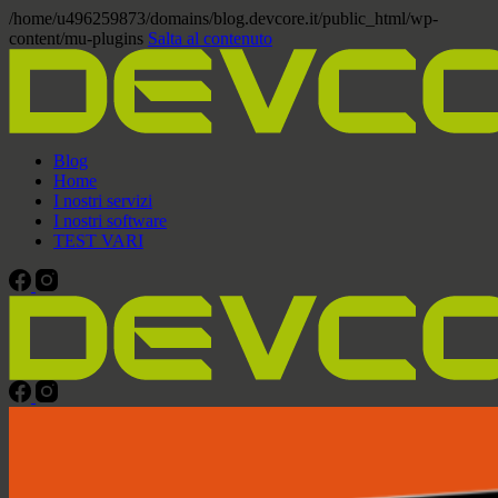
/home/u496259873/domains/blog.devcore.it/public_html/wp-
content/mu-plugins
Salta al contenuto
Blog
Home
I nostri servizi
I nostri software
TEST VARI