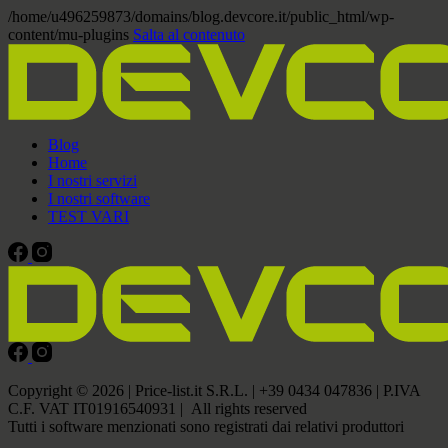
/home/u496259873/domains/blog.devcore.it/public_html/wp-
content/mu-plugins
Salta al contenuto
Blog
Home
I nostri servizi
I nostri software
TEST VARI
Copyright © 2026 | Price-list.it S.R.L. | +39 0434 047836 | P.IVA
C.F. VAT IT01916540931 | All rights reserved
Tutti i software menzionati sono registrati dai relativi produttori