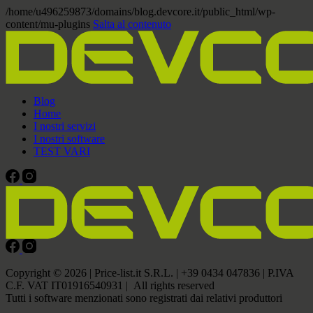
/home/u496259873/domains/blog.devcore.it/public_html/wp-
content/mu-plugins
Salta al contenuto
Blog
Home
I nostri servizi
I nostri software
TEST VARI
Copyright © 2026 | Price-list.it S.R.L. | +39 0434 047836 | P.IVA
C.F. VAT IT01916540931 | All rights reserved
Tutti i software menzionati sono registrati dai relativi produttori