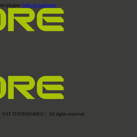
/mu-plugins
Salta al contenuto
.F. VAT IT01916540931 | All rights reserved