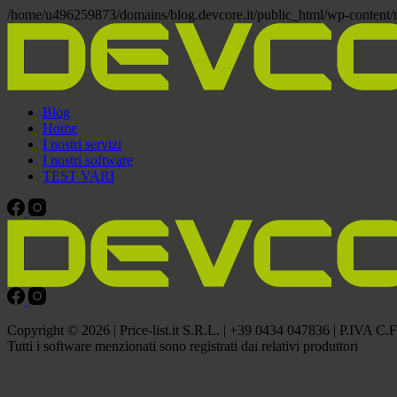
/home/u496259873/domains/blog.devcore.it/public_html/wp-content
Blog
Home
I nostri servizi
I nostri software
TEST VARI
Copyright © 2026 | Price-list.it S.R.L. | +39 0434 047836 | P.IVA C
Tutti i software menzionati sono registrati dai relativi produttori