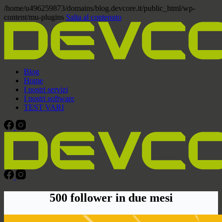
/home/u496259873/domains/blog.devcore.it/public_html/wp-
content/mu-plugins
Salta al contenuto
Blog
Home
I nostri servizi
I nostri software
TEST VARI
500 follower in due mesi