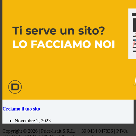
Creiamo il tuo sito
Novembre 2, 2023
Copyright © 2026 | Price-list.it S.R.L. | +39 0434 047836 | P.IVA