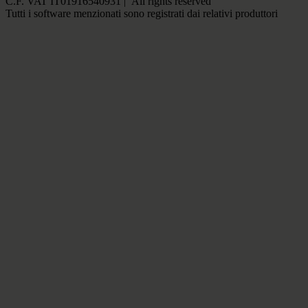
C.F. VAT IT01916540931 | All rights reserved
Tutti i software menzionati sono registrati dai relativi produttori